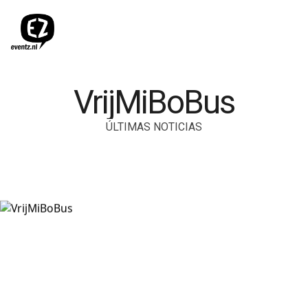
VrijMiBoBus
ÚLTIMAS NOTICIAS
Inicio
Noticias
VrijMiBoBus